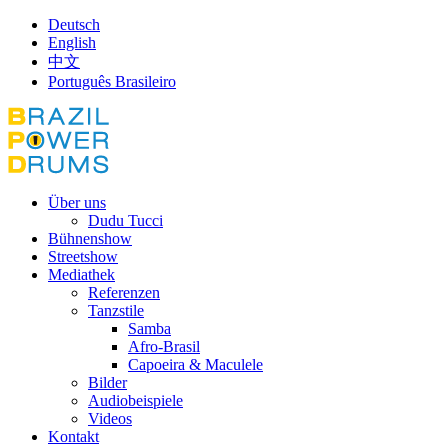
Deutsch
English
中文
Português Brasileiro
Über uns
Dudu Tucci
Bühnenshow
Streetshow
Mediathek
Referenzen
Tanzstile
Samba
Afro-Brasil
Capoeira & Maculele
Bilder
Audiobeispiele
Videos
Kontakt